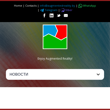
Home
|
Contacts
|
info@augmentedreality.by
|
WhatsApp
|
Telegram
|
Viber
Enjoy Augmented Reality!
BLOG POST