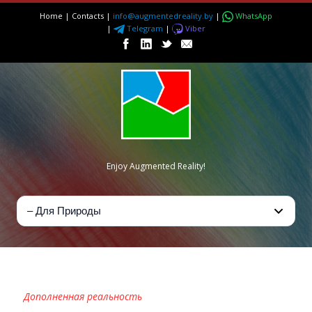
Home
|
Contacts
|
info@augmentedreality.by
|
WhatsApp
|
Telegram
|
Viber
Enjoy Augmented Reality!
AR И ПРИРОДНЫЙ МИР
Дополненная реальность