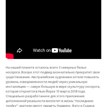
На нашей планете осталось всего 3 северных белых
носорога. Вскоре этот подвид окончательно прекратит свое
существование. Австралийские художники хотели повысить
уровень осведомленности людей через уникальную
инсталляцию — самую большую в мире скульптуру носорога,
которая откроется в Нью-Йорке 15 марта 2018 года.
Специально разработанное для этого приложение
дополненной реальности воплотит в жизнь “последнюю
тройку”: зрители смогут увидеть Наджину, Фату и Судана