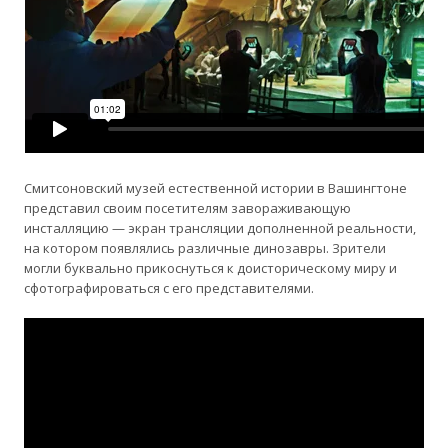
Смитсоновский музей естественной истории в Вашингтоне
представил своим посетителям завораживающую
инсталляцию — экран трансляции дополненной реальности,
на котором появлялись различные динозавры. Зрители
могли буквально прикоснуться к доисторическому миру и
сфотографироваться с его представителями.