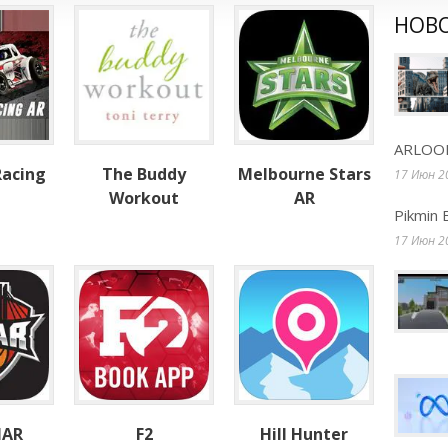
НОВ
ARLOOP
Racing
The Buddy
Melbourne Stars
17 Июн 2
Workout
AR
Pikmin 
17 Июн 2
lAR
F2
Hill Hunter