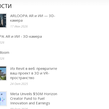
ОСТИ
ARLOOPA: AR и ИИ — 3D-
камера
17 Июн 2026
A: AR и ИИ - 3D-камера
026
Bloom
026
Из Revit в веб: превратите
ваш проект в 3D и VR-
пространство
24 Окт 2025
Meta Unveils $50M Horizon
Creator Fund to Fuel
Innovation and Earnings