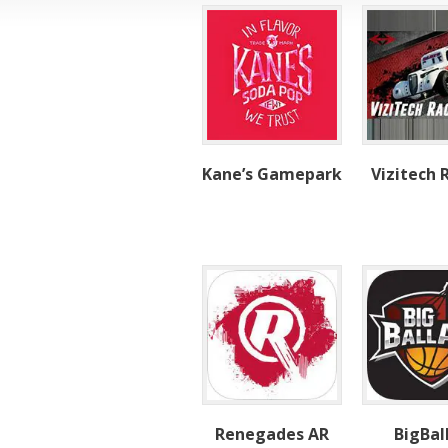
Kane’s Gamepark
Vizitech 
Renegades AR
BigBal