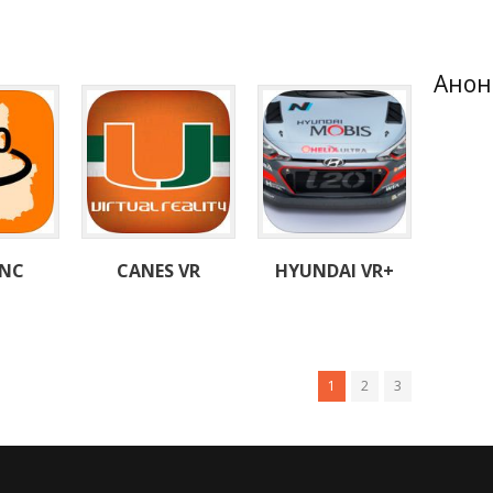
Анон
 NC
CANES VR
HYUNDAI VR+
1
2
3