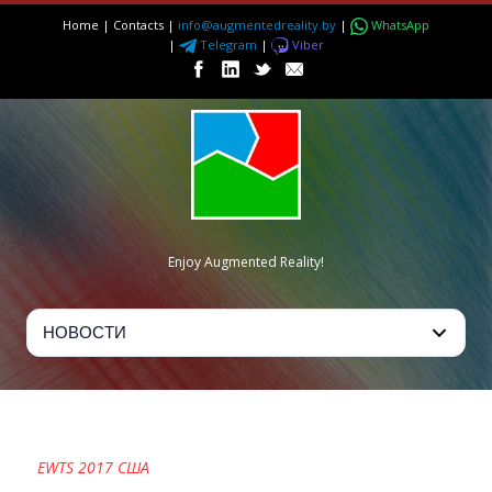
Home
|
Contacts
|
info@augmentedreality.by
|
WhatsApp
|
Telegram
|
Viber
Enjoy Augmented Reality!
EWTS 2017
EWTS 2017 США