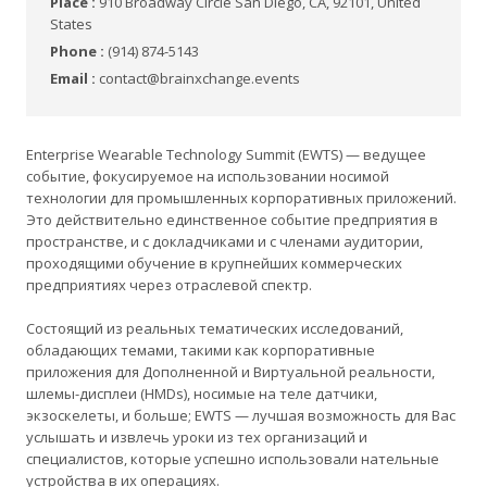
Place :
910 Broadway Circle San Diego, CA, 92101, United
States
Phone :
(914) 874-5143
Email :
contact@brainxchange.events
Enterprise Wearable Technology Summit (EWTS) — ведущее
событие, фокусируемое на использовании носимой
технологии для промышленных корпоративных приложений.
Это действительно единственное событие предприятия в
пространстве, и с докладчиками и с членами аудитории,
проходящими обучение в крупнейших коммерческих
предприятиях через отраслевой спектр.
Состоящий из реальных тематических исследований,
обладающих темами, такими как корпоративные
приложения для Дополненной и Виртуальной реальности,
шлемы-дисплеи (HMDs), носимые на теле датчики,
экзоскелеты, и больше; EWTS — лучшая возможность для Вас
услышать и извлечь уроки из тех организаций и
специалистов, которые успешно использовали нательные
устройства в их операциях.