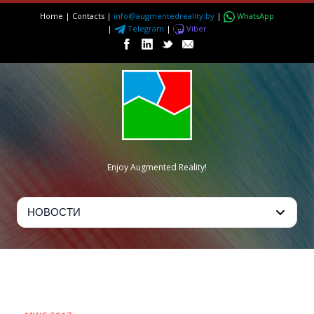
Home
|
Contacts
|
info@augmentedreality.by
|
WhatsApp
|
Telegram
|
Viber
Enjoy Augmented Reality!
MOBILE WORLD CONGRESS
2017