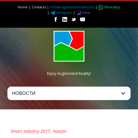
Home
|
Contacts
|
info@augmentedreality.by
|
WhatsApp
|
Telegram
|
Viber
Enjoy Augmented Reality!
SMART INDUSTRY 2017
Smart Industry 2017, Чикаго