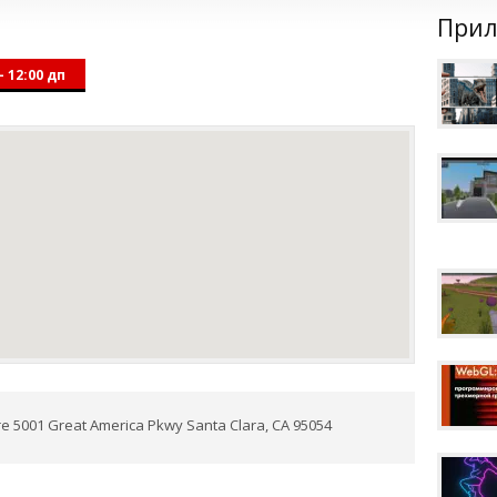
Прил
- 12:00 дп
e 5001 Great America Pkwy Santa Clara, CA 95054