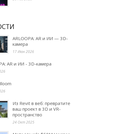
ОСТИ
ARLOOPA: AR и ИИ — 3D-
камера
17 Июн 2026
A: AR и ИИ - 3D-камера
026
Bloom
026
Из Revit в веб: превратите
ваш проект в 3D и VR-
пространство
24 Окт 2025