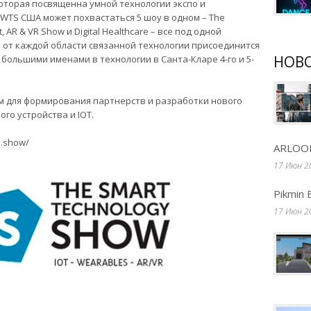
которая посвященна умной технологии экспо и
 WTS США может похвастаться 5 шоу в одном – The
 AR & VR Show и Digital Healthcare – все под одной
от каждой области связанной технологии присоединится
НОВ
 большими именами в технологии в Санта-Кларе 4-го и 5-
м для формирования партнерств и разработки нового
го устройства и IOT.
a.show/
ARLOOP
17 Июн 2
Pikmin 
17 Июн 2