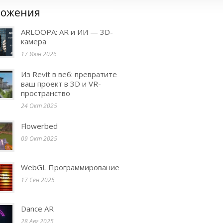
ожения
ARLOOPA: AR и ИИ — 3D-
камера
17 Июн 2026
Из Revit в веб: превратите
ваш проект в 3D и VR-
пространство
24 Окт 2025
Flowerbed
09 Окт 2025
WebGL Программирование
17 Сен 2025
Dance AR
28 Авг 2025