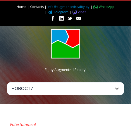
Home
|
Contacts
|
info@augmentedreality.by
|
WhatsApp
|
Telegram
|
Viber
Enjoy Augmented Reality!
VIZITECH RACING
Entertainment