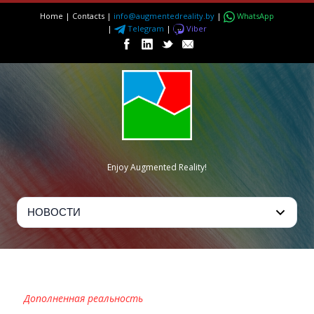
Home
|
Contacts
|
info@augmentedreality.by
|
WhatsApp
|
Telegram
|
Viber
Enjoy Augmented Reality!
BMW INDIVIDUAL 7 SERIES AR
Дополненная реальность