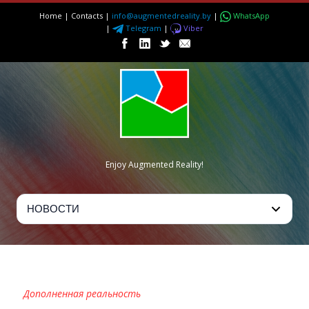
Home
|
Contacts
|
info@augmentedreality.by
|
WhatsApp
|
Telegram
|
Viber
Enjoy Augmented Reality!
DEVAR KIDS
Дополненная реальность