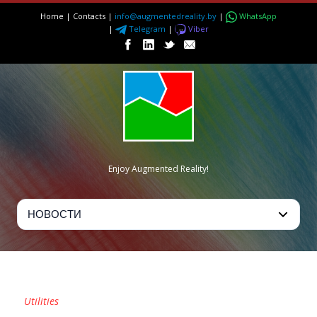
Home
|
Contacts
|
info@augmentedreality.by
|
WhatsApp
|
Telegram
|
Viber
Enjoy Augmented Reality!
DIAKONIE CARRE
Utilities