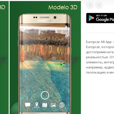
Europcar AR App
Europcar, котор
достопримечател
реальностью. От
элементы, интег
например, аудио
геолокацию и мн