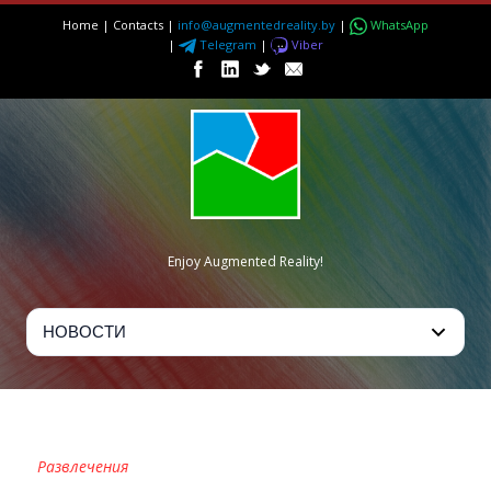
Home
|
Contacts
|
info@augmentedreality.by
|
WhatsApp
|
Telegram
|
Viber
Enjoy Augmented Reality!
IQ ROBOTS
Развлечения