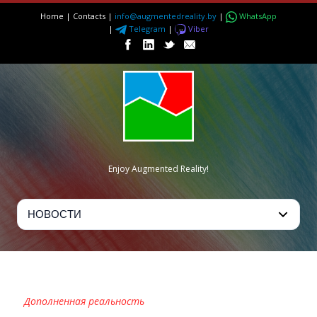
Home
|
Contacts
|
info@augmentedreality.by
|
WhatsApp
|
Telegram
|
Viber
Enjoy Augmented Reality!
ISTAGING — INTERIOR DESIGN
Дополненная реальность