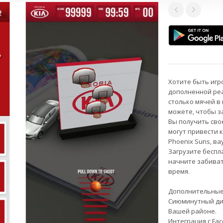
Хотите быть игр
дополненной реа
столько мячей в 
можете, чтобы з
Вы получить сво
могут привести 
Phoenix Suns, ва
Загрузите беспла
начните забиват
время.
Дополнительные
Сиюминутный дил
Вашей районе.
Интеграция с Fa