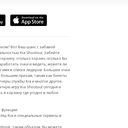
оком? Вот Ваш шанс с забавой
льностью Kia Shootout. Забейте
корзину, столько корзин, сколько Вы
аработать очки и видеть, можете ли
е имя в списке лидеров. Большие очки
к большим призам, таким как билеты
учеры службы Kia и многое другое.
тную игру Kia Shootout сегодня и
ь в корзину где угодно в любое
 функции:
ер Kia и специальные сервисы в
cebook, таким образом, Вы можете