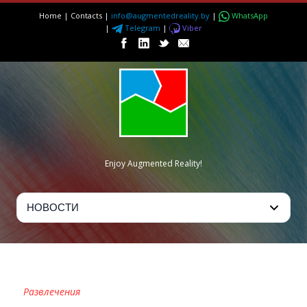
Home
|
Contacts
|
info@augmentedreality.by
|
WhatsApp
|
Telegram
|
Viber
Enjoy Augmented Reality!
KRAZI
Развлечения