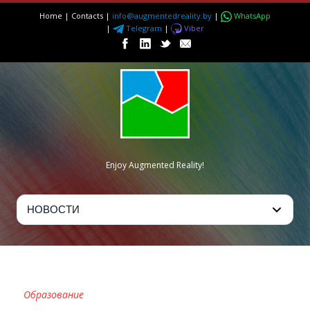
Home
|
Contacts
|
info@augmentedreality.by
|
WhatsApp
|
Telegram
|
Viber
Enjoy Augmented Reality!
LIBRI&PALAZZI
Образование