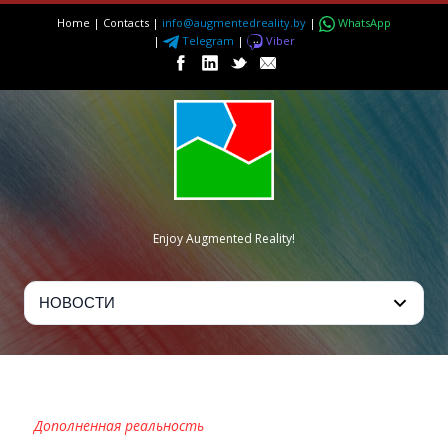
Home
|
Contacts
|
info@augmentedreality.by
|
WhatsApp
|
Telegram
|
Viber
Enjoy Augmented Reality!
MOMENTO AR
Дополненная реальность