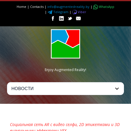
Home
|
Contacts
|
info@augmentedreality.by
|
WhatsApp
|
Telegram
|
Viber
Enjoy Augmented Reality!
MYBRANA
Социальная сеть AR с видео селфи, 2D этикетками и 3D
визуальными эффектами VFX