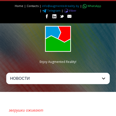
Home
|
Contacts
|
info@augmentedreality.by
|
WhatsApp
|
Telegram
|
Viber
Enjoy Augmented Reality!
ОРИГАМИ
зверушки оживают