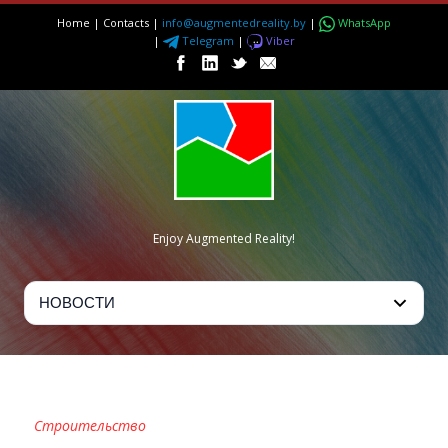
Home
|
Contacts
|
info@augmentedreality.by
|
WhatsApp
|
Telegram
|
Viber
Enjoy Augmented Reality!
P7S1 NEWCAMPUS
Строительство