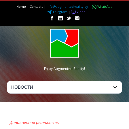
Home
|
Contacts
|
info@augmentedreality.by
|
WhatsApp
|
Telegram
|
Viber
Enjoy Augmented Reality!
PIRIN SPRING
Дополненная реальность