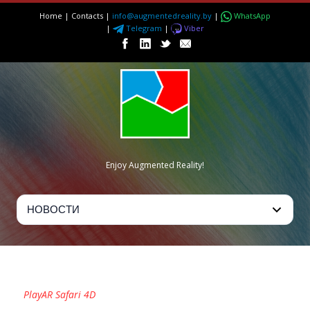
Home
|
Contacts
|
info@augmentedreality.by
|
WhatsApp
|
Telegram
|
Viber
Enjoy Augmented Reality!
PLAYAR SAFARI 4D
PlayAR Safari 4D