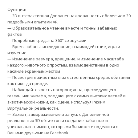
Функции:
— 3D интерактивная Дополненная реальность с более чем 30
подробными опытами AR
— Образовательное чтение вместе и тонны забавных
фактов
— Подробные среды на 360° со звуками
— Время забавы: исследование, взаимодействие, игра и
изучение
— Изменение размера, вращение, и изменение масштаба
каждого животного с простым, взаимодействием в одно
касание экранным жестом
— Посмотрите животных в их естественных средах обитания
как никогда прежде.
— Наблюдайте ярость носорога; льва, преследующего
газель; или жирафа, поедающего с самых высоких ветвей в
экзотической жизни, как сцене, используя Режим
Виртуальной реальности.
— Захват, замораживание и запуск с Дополненной
реальностью 3D объектов и создание забавных и
уникальных снимков, которыми Вы можете поделится с
Вашими друзьями на Facebook.