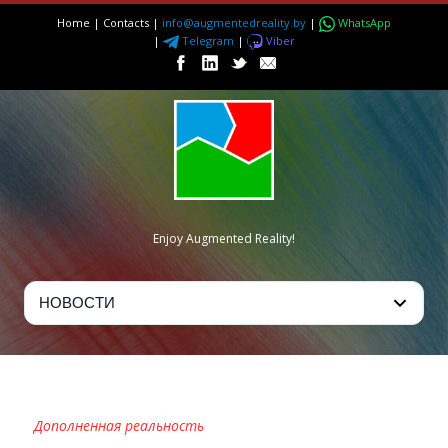
Home
|
Contacts
|
info@augmentedreality.by
|
WhatsApp
|
Telegram
|
Viber
Enjoy Augmented Reality!
PREDATORS AR
Дополненная реальность