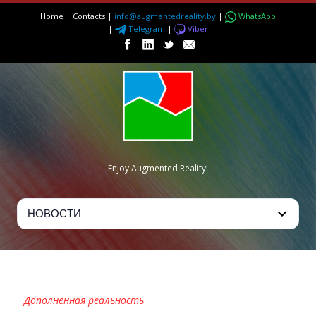
Home
|
Contacts
|
info@augmentedreality.by
|
WhatsApp
|
Telegram
|
Viber
Enjoy Augmented Reality!
ROVC
Дополненная реальность