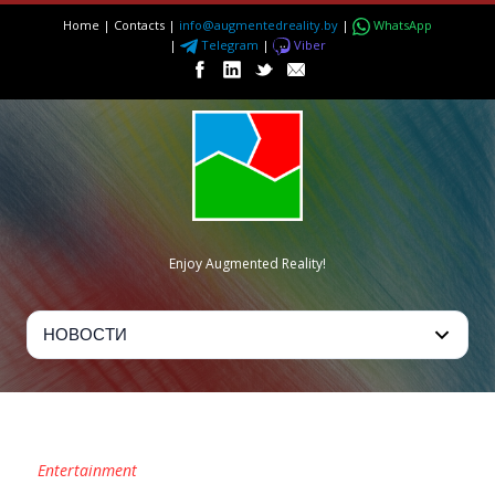
Home
|
Contacts
|
info@augmentedreality.by
|
WhatsApp
|
Telegram
|
Viber
Enjoy Augmented Reality!
SPACE RACE AR
Entertainment