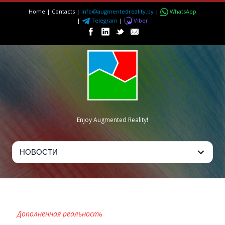
Home
|
Contacts
|
info@augmentedreality.by
|
WhatsApp
|
Telegram
|
Viber
Enjoy Augmented Reality!
ЧАСЫ STOCK
Дополненная реальность