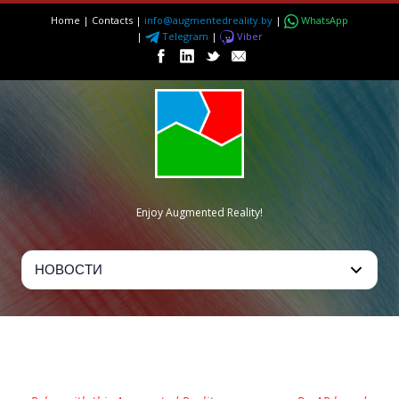
Home
|
Contacts
|
info@augmentedreality.by
|
WhatsApp
|
Telegram
|
Viber
Enjoy Augmented Reality!
VISUTATE: ДОПОЛНЕННАЯ
РЕАЛЬНОСТЬ