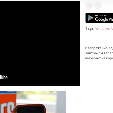
Tags:
Wheaties A
Изображение Адр
завтраком тепер
выбегает из кор