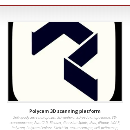
Polycam 3D scanning platform
360-градусные панорамы
,
3D-модели
,
3D-редактирование
,
3D-
сканирование
,
AutoCAD
,
Blender
,
Gaussian Splats
,
iPad
,
iPhone
,
LiDAR
,
Polycam
,
Polycam Explore
,
SketchUp
,
архитектура
,
веб-редактор
,