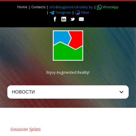
Home
|
Contacts
|
info@augmentedreality.by
|
WhatsApp
|
Telegram
|
Viber
Enjoy Augmented Reality!
TAG
Gaussian Splats