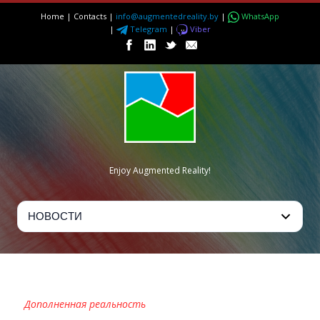
Home
|
Contacts
|
info@augmentedreality.by
|
WhatsApp
|
Telegram
|
Viber
Enjoy Augmented Reality!
MINDSPARK AR
Дополненная реальность