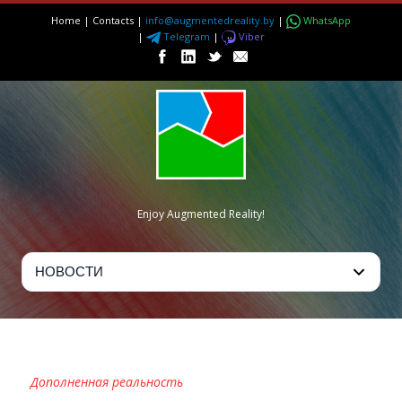
Home
|
Contacts
|
info@augmentedreality.by
|
WhatsApp
|
Telegram
|
Viber
Enjoy Augmented Reality!
OZHI
Дополненная реальность